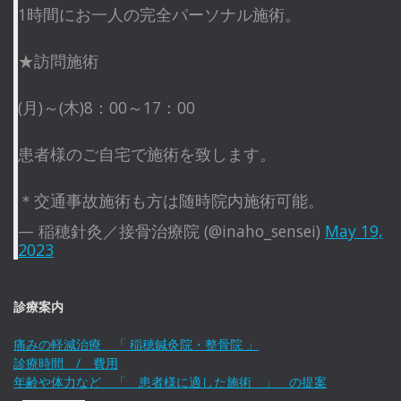
1時間にお一人の完全パーソナル施術。
★訪問施術
(月)～(木)8：00～17：00
患者様のご自宅で施術を致します。
＊交通事故施術も方は随時院内施術可能。
— 稲穂針灸／接骨治療院 (@inaho_sensei)
May 19,
2023
診療案内
痛みの軽減治療 「 稲穂鍼灸院・整骨院 」
診療時間 / 費用
年齢や体力など 「 患者様に適した施術 」 の提案