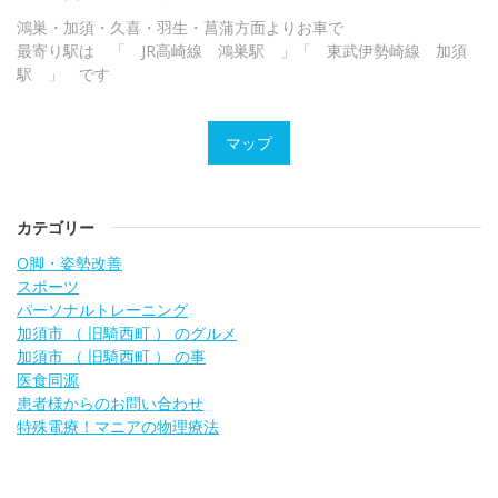
鴻巣・加須・久喜・羽生・菖蒲方面よりお車で
最寄り駅は 「 JR高崎線 鴻巣駅 」「 東武伊勢崎線 加須
駅 」 です
マップ
カテゴリー
O脚・姿勢改善
スポーツ
パーソナルトレーニング
加須市 （ 旧騎西町 ） のグルメ
加須市 （ 旧騎西町 ） の事
医食同源
患者様からのお問い合わせ
特殊電療！マニアの物理療法