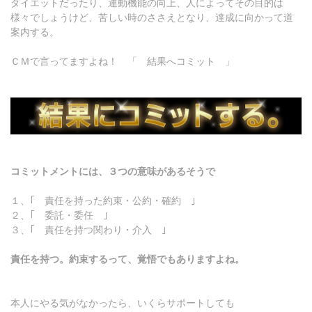
ダイエットだったり、運動機能の向上、人によってその目的は
様々でしょうけど、苦しい時のささえとなり、達成に向かって道
案内する。
ＣＭで言ってますよね！ 「 結果へコミット 」
コミットメントには、３つの意味があるそうで
１、｢ 責任を持った約束・公約・確約 ｣
２、｢ 委託・委任 ｣
３、｢ 責任を持つ関わり・介入 ｣
責任を持つ。約束するって、覚悟でもありますよね。
本人にやる気がなかったら、いくらサポートしても