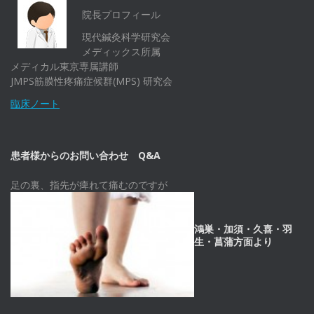
院長プロフィール
現代鍼灸科学研究会
メディックス所属
メディカル東京専属講師
JMPS筋膜性疼痛症候群(MPS) 研究会
臨床ノート
患者様からのお問い合わせ Q&A
足の裏、指先が痺れて痛むのですが
鴻巣・加須・久喜・羽
生・菖蒲方面より