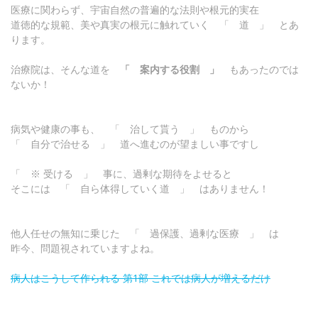
医療に関わらず、宇宙自然の普遍的な法則や根元的実在
道徳的な規範、美や真実の根元に触れていく 「 道 」 とあ
ります。
治療院は、そんな道を
「 案内する役割 」
もあったのでは
ないか！
病気や健康の事も、 「 治して貰う 」 ものから
「 自分で治せる 」 道へ進むのが望ましい事ですし
「 ※ 受ける 」 事に、過剰な期待をよせると
そこには 「 自ら体得していく道 」 はありません！
他人任せの無知に乗じた 「 過保護、過剰な医療 」 は
昨今、問題視されていますよね。
病人はこうして作られる 第1部 これでは病人が増えるだけ