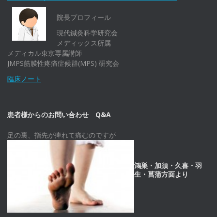
院長プロフィール
現代鍼灸科学研究会
メディックス所属
メディカル東京専属講師
JMPS筋膜性疼痛症候群(MPS) 研究会
臨床ノート
患者様からのお問い合わせ Q&A
足の裏、指先が痺れて痛むのですが
鴻巣・加須・久喜・羽
生・菖蒲方面より