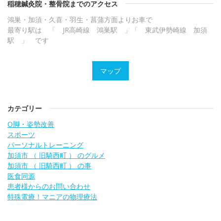
稲穂鍼灸院・整骨院までのアクセス
鴻巣・加須・久喜・羽生・菖蒲方面よりお車で
最寄り駅は 「 JR高崎線 鴻巣駅 」「 東武伊勢崎線 加須
駅 」 です
マップ
カテゴリー
O脚・姿勢改善
スポーツ
パーソナルトレーニング
加須市 （ 旧騎西町 ） のグルメ
加須市 （ 旧騎西町 ） の事
医食同源
患者様からのお問い合わせ
特殊電療！マニアの物理療法