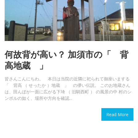
何故背が高い？ 加須市の「 背
高地蔵 」
皆さんこんにちわ。 本日は当院の近隣に祀られて御座いまする
「 背高 （ せったか ）地蔵 」 の儚い伝説。 このお地蔵さん
は、田んぼが一面に広がる下埼 （ 旧騎西町 ） の風景の中 村のシ
ンボルの如く、場所や方向を確認...
Read More